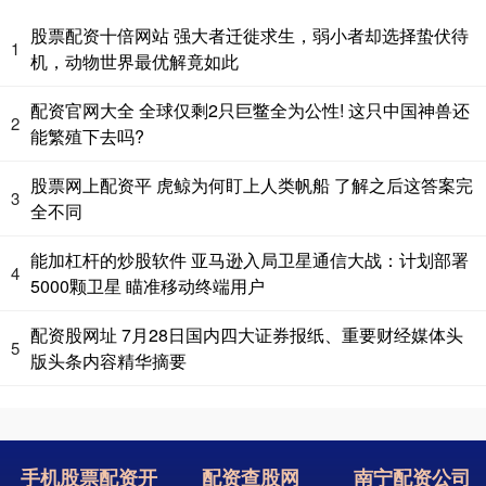
股票配资十倍网站 强大者迁徙求生，弱小者却选择蛰伏待
1
机，动物世界最优解竟如此
配资官网大全 全球仅剩2只巨鳖全为公性! 这只中国神兽还
2
能繁殖下去吗?
股票网上配资平 虎鲸为何盯上人类帆船 了解之后这答案完
3
全不同
能加杠杆的炒股软件 亚马逊入局卫星通信大战：计划部署
4
5000颗卫星 瞄准移动终端用户
配资股网址 7月28日国内四大证券报纸、重要财经媒体头
5
版头条内容精华摘要
手机股票配资开
配资查股网
南宁配资公司