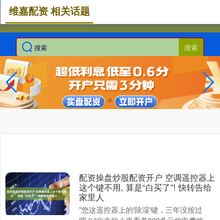
维嘉配资 相关话题
搜索
配资操盘炒股配资开户 空调遥控器上
这个键不用, 算是“白买了”! 快转告给
家里人
"您这遥控器上的'除湿'键，三年没按过