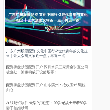
广东广州股票配资 文化中国行·Z世代青年的文化担
当｜让大众离文物近一点，再近一点
配资操盘炒股配资开户 深圳水贝三家黄金珠宝公司
被查处！涉嫌构成开设赌场罪！
配资操盘炒股配资开户 山东滨州：抢收玉米 颗粒
归仓
在线配资软件 最暖的“潮流”：99岁老战士牵着89岁
妻子拍婚纱照