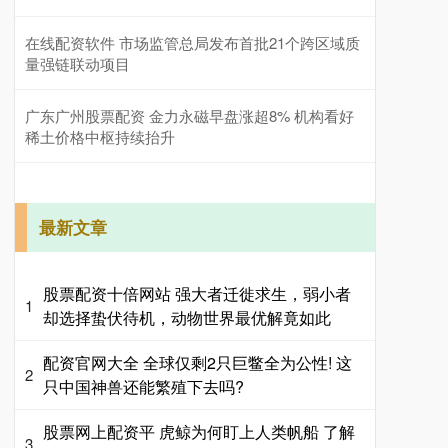
在线配资软件 市场监管总局发布首批21个跨区域质
量强链联动项目
广东广州股票配资 金力永磁早盘涨超8% 机构看好
稀土价格中枢持续抬升
最新文章
股票配资十倍网站 强大者迁徙求生，弱小者
1
却选择蛰伏待机，动物世界最优解竟如此
配资官网大全 全球仅剩2只巨鳖全为公性! 这
2
只中国神兽还能繁殖下去吗?
股票网上配资平 虎鲸为何盯上人类帆船 了解
3