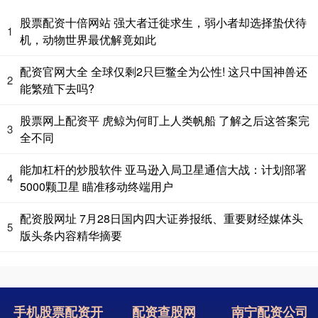
股票配资十倍网站 强大者迁徙求生，弱小者却选择蛰伏待
1
机，动物世界最优解竟如此
配资官网大全 全球仅剩2只巨鳖全为公性! 这只中国神兽还
2
能繁殖下去吗?
股票网上配资平 虎鲸为何盯上人类帆船 了解之后这答案完
3
全不同
能加杠杆的炒股软件 亚马逊入局卫星通信大战：计划部署
4
5000颗卫星 瞄准移动终端用户
配资股网址 7月28日国内四大证券报纸、重要财经媒体头
5
版头条内容精华摘要
手机股票配资开
配资查股网
南宁配资公司